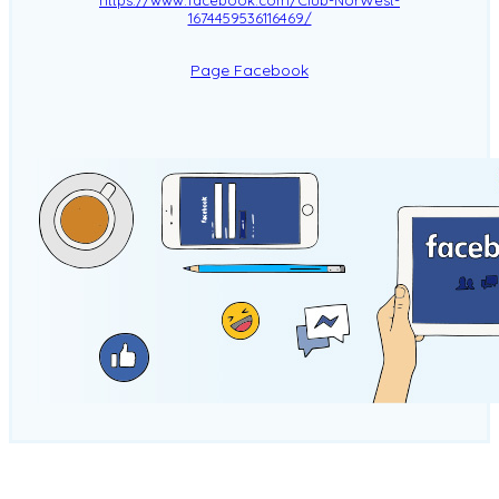
1674459536116469/
Page Facebook