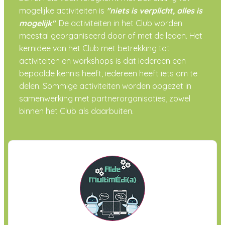
mogelijke activiteiten is
"niets is verplicht, alles is
mogelijk"
. De activiteiten in het Club worden
meestal georganiseerd door of met de leden. Het
kernidee van het Club met betrekking tot
activiteiten en workshops is dat iedereen een
bepaalde kennis heeft, iedereen heeft iets om te
delen. Sommige activiteiten worden opgezet in
samenwerking met partnerorganisaties, zowel
binnen het Club als daarbuiten.