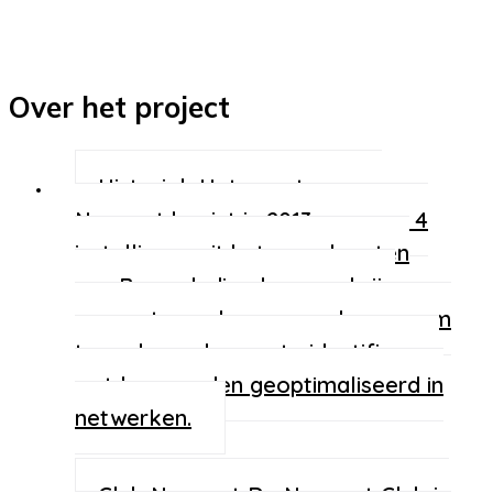
Over het project
Historiek
Het avontuur van
Norwest begint in 2013 wanneer 4
instellingen uit het noordwesten
van Brussel, die al gewend zijn
samen te werken, samenkomen om
te onderzoeken en te identificeren
wat kan worden geoptimaliseerd in
netwerken.