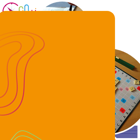
Home
Het Project
Historiek
Club Norwest
De ploeg
Dagelijks leven
Activiteitenkalender
Nieuws
Partners
Contact
Selecteer uw taal
FR
NL