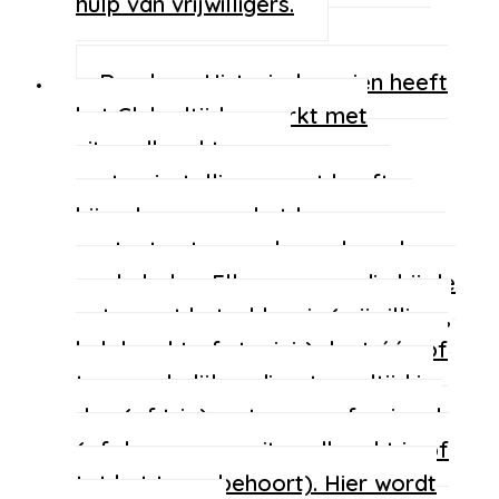
hulp van vrijwilligers.
De ploeg
Historisch gezien heeft
het Club altijd gewerkt met
uitzendkrachten van
partnerinstellingen, wat heeft
bijgedragen aan het leggen van
contacten tussen de medewerkers
en de leden. Elke persoon die bij de
ontvangst betrokken is (vrijwilliger,
hulpkracht of stagiair) doet één of
twee wekelijkse diensten, altijd in
duo (of trio) met een professional
(of deze nu een uitzendkracht is of
tot het team behoort). Hier wordt