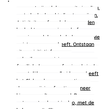
Club Norwest
De Norwest Club is
een gastvrije plek voor uitwisseling,
met als doel verbinding te creëren.
Activiteiten of workshops worden
bedacht, georganiseerd of co-
geanimeerd door de leden voor wie
er interesse voor heeft. Ontstaan
uit een initiatief van
gebruikersverenigingen,
familieleden en professionals in de
geestelijke gezondheidszorg, heeft
het Club ook een preventie- en
doorverwijzingsfunctie wanneer
hierom wordt gevraagd. De
ontvangst gebeurt in duo, met de