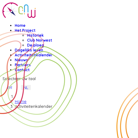
Home
Het Project
Historiek
Club Norwest
De ploeg
Dagelijks leven
Activiteitenkalender
Nieuws
Partners
Contact
Selecteer uw taal
FR
NL
Home
Activiteitenkalender