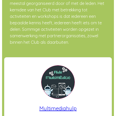
meestal georganiseerd door of met de leden. Het
kernidee van het Club met betrekking tot
activiteiten en workshops is dat iedereen een
bepaalde kennis heeft, iedereen heeft iets om te
delen. Sommige activiteiten worden opgezet in
samenwerking met partnerorganisaties, zowel
binnen het Club als daarbuiten.
Multimediahulp