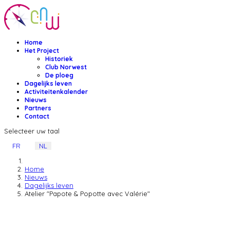
Home
Het Project
Historiek
Club Norwest
De ploeg
Dagelijks leven
Activiteitenkalender
Nieuws
Partners
Contact
Selecteer uw taal
FR
NL
Home
Nieuws
Dagelijks leven
Atelier "Papote & Popotte avec Valérie"